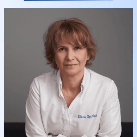
Обо мне
Здравствуйте! Я Алёна Спирина. Когда-то я была
инженером-связистом, потом довольно долго -
специалистом по логистике внешнеторговых
операций. Вот уже почти 20 лет я кулинар. Это
не профессия, конечно, но пока мне сложно
придумать, как одним словом описать то, чем я
занимаюсь.