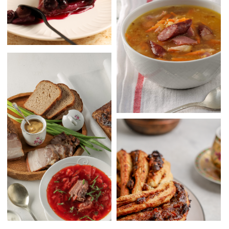
написала несколько
кулинарных книг
И хотя
все они оказались
бестселлерами
, я не считаю себя
писателем.
Отредактировала десяток
кулинарных книг, статей, рецептов,
не будучи журналистом или
лингвистом.
Вела несколько телевизионных
программ про еду и выпечку хлеба,
часто мелькала на экранах
федеральных каналов с
комментариями и рассуждениями -
вряд ли это даёт мне право называть
себя телеведущей.
При моем активном участии в