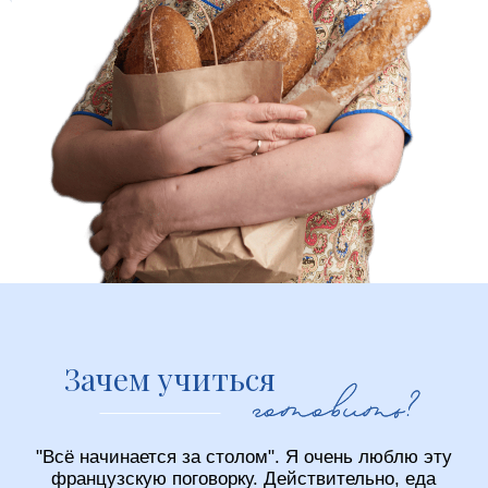
не выходя из собственной кухни - и в этом нам
поможет еда!
Где познакомиться с
моим творчеством
Статьи моего авторства можно найти самом
значимом русскоязычном кулинарном портале
gastronom.ru, в журналах «Мой Магнит» я
пишу в рубрику «Кулинарная школа». В
течение двух лет в журнале "АиФ ПРО Кухню"