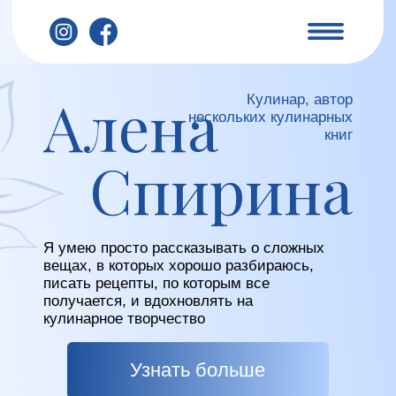
Алена
Кулинар, автор
нескольких кулинарных
книг
Электронные книги и сборники
Уроки
Праздничны
Cпирина
Я умею просто рассказывать о сложных
вещах, в которых хорошо разбираюсь,
писать рецепты, по которым все
получается, и вдохновлять на
кулинарное творчество
Узнать больше