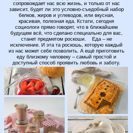
и на портале издательства публиковались
мои статьи в "Школе выпечки".
Я не просто
делюсь
рецептами,
а подробно рассказываю о технологии и
правилах работы с самыми разными
продуктами и видами теста.
Мы все уверены, что умеем готовить, но часто не
осознаем, насколько все то же самое можно
сделать проще, быстрее, аккуратнее, с настоящим
удовольствием. Я категорически против кухонного
рабства — ежедневную еду нужно готовить
быстро, разнообразно и вписывать в ту систему
питания, которая принята в вашей семье.