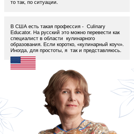
еду близкому человеку – самый простой и
доступный способ проявить любовь и заботу.
мы познаем мир,
знакомимся с культурными традициями стран и
народов. Чем больше человек путешествует,
видит мир, читает — тем шире его кругозор и
открытость миру, ярче его палитра вкусов.
А можно совершить кругосветное путешествие,