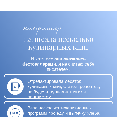
Москве была создана кулинарная
школа «Хлеб и Еда».
Здесь я проводила мастер-классы, на которых
учила печь хлеб и менять отношение к
ежедневной еде – но я не пекарь и не повар. А
ещё организую мастер-классы шефов,
пекарей и кондитеров - иногда весьма важных
иностранных персон, хотя я не продюсер. Как-
то так, по ситуации.
В США есть такая профессия - Culinary
Educator. На русский это можно перевести как
специалист в области кулинарного
образования. Если коротко, «кулинарный коуч».
Иногда, для простоты, я так и представляюсь.