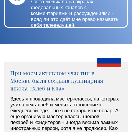
Зачем учиться
"Всё начинается за столом". Я очень люблю эту
французскую поговорку. Действительно, еда
сопровождает нас всю жизнь, и только от нас
зависит, будет ли это условно-съедобный набор
белков, жиров и углеводов, или вкусная,
красивая, полезная еда. Кстати, сегодня
социологи прямо говорят, что в ближайшем
будущем всё, что сделано специально для вас,
станет предметом роскоши. Еда – не
исключение. И эта та роскошь, которую каждый
из нас может себе позволить. А ещё приготовить